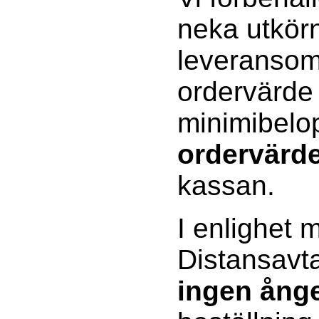
neka utkörn
leveransomr
ordervärde
minimibelo
ordervärd
kassan.
I enlighet 
Distansavta
ingen ånge