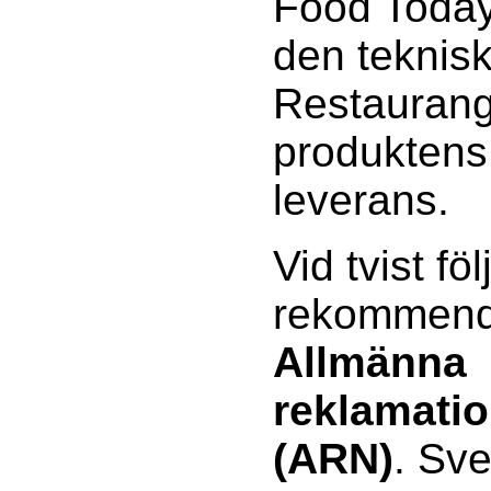
Food Today 
den teknisk
Restaurang
produktens 
leverans.
Vid tvist föl
rekommenda
Allmänna
reklamati
(ARN)
. Sv