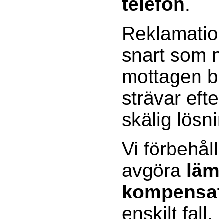
telefon
.
Reklamatio
snart som m
mottagen be
strävar efte
skälig lösn
Vi förbehåll
avgöra
läm
kompensa
enskilt fall.