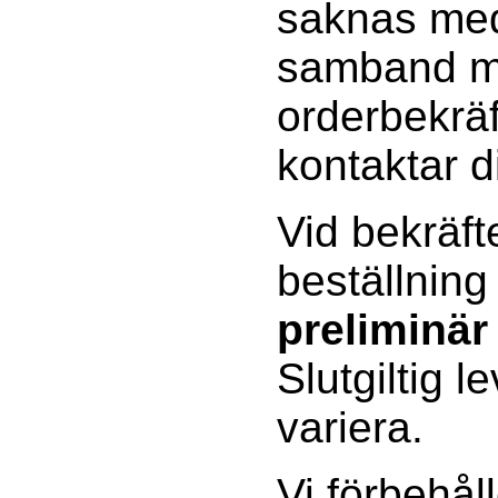
saknas med
samband 
orderbekräf
kontaktar d
Vid bekräft
beställning
preliminär
Slutgiltig l
variera.
Vi förbehåll