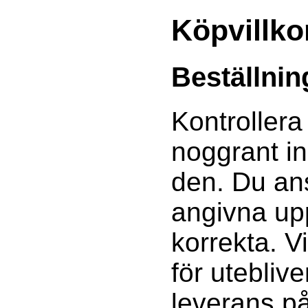
Köpvillko
Beställnin
Kontrollera
noggrant i
den. Du ans
angivna upp
korrekta. V
för utebliv
leverans p