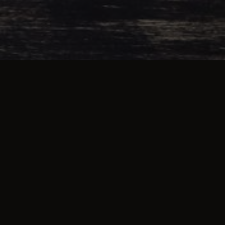
Beställ god och vällagad mat online hos Timrå Pizzeria (Timrå). Se vår meny, ta del av unika
erbjudanden och njut av rätter för alla smaker.
ÖPPETTIDER
Vi har öppet följande
dagar och tider:
Avhämtning